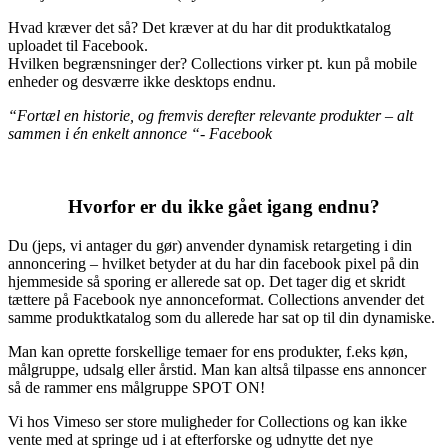
Hvad kræver det så? Det kræver at du har dit produktkatalog
uploadet til Facebook.
Hvilken begrænsninger der? Collections virker pt. kun på mobile
enheder og desværre ikke desktops endnu.
“Fortæl en historie, og fremvis derefter relevante produkter – alt
sammen i én enkelt annonce “- Facebook
Hvorfor er du ikke gået igang endnu?
Du (jeps, vi antager du gør) anvender dynamisk retargeting i din
annoncering – hvilket betyder at du har din facebook pixel på din
hjemmeside så sporing er allerede sat op. Det tager dig et skridt
tættere på Facebook nye annonceformat. Collections anvender det
samme produktkatalog som du allerede har sat op til din dynamiske.
Man kan oprette forskellige temaer for ens produkter, f.eks køn,
målgruppe, udsalg eller årstid. Man kan altså tilpasse ens annoncer
så de rammer ens målgruppe SPOT ON!
Vi hos Vimeso ser store muligheder for Collections og kan ikke
vente med at springe ud i at efterforske og udnytte det nye