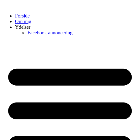
Skip
to
Forside
content
Om mig
Ydelser
Facebook annoncering