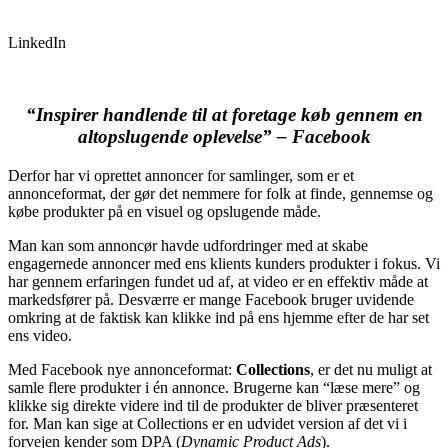
LinkedIn
“Inspirer handlende til at foretage køb gennem en
altopslugende oplevelse” –
Facebook
Derfor har vi oprettet annoncer for samlinger, som er et
annonceformat, der gør det nemmere for folk at finde, gennemse og
købe produkter på en visuel og opslugende måde.
Man kan som annoncør havde udfordringer med at skabe
engagernede annoncer med ens klients kunders produkter i fokus. Vi
har gennem erfaringen fundet ud af, at video er en effektiv måde at
markedsfører på. Desværre er mange Facebook bruger uvidende
omkring at de faktisk kan klikke ind på ens hjemme efter de har set
ens video.
Med Facebook nye annonceformat:
Collections
, er det nu muligt at
samle flere produkter i én annonce. Brugerne kan “læse mere” og
klikke sig direkte videre ind til de produkter de bliver præsenteret
for. Man kan sige at Collections er en udvidet version af det vi i
forvejen kender som DPA (
Dynamic Product Ads
).